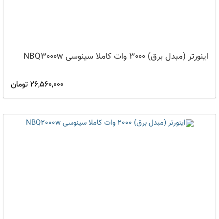
اینورتر (مبدل برق) 3000 وات کاملا سینوسی NBQ3000w
26,560,000 تومان