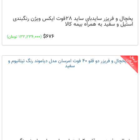
یخچال و فریزر سایدبای ساید 28فوت ایکس ویژن رنگبندی
استیل و سفید به همراه بیمه کالا
$676
(132,236,000 تومان)