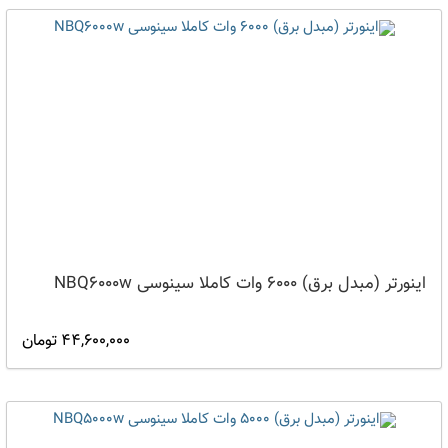
اینورتر (مبدل برق) 6000 وات کاملا سینوسی NBQ6000w
44,600,000 تومان