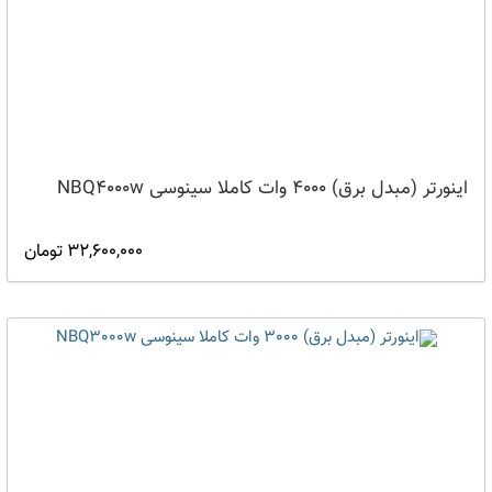
اینورتر (مبدل برق) 4000 وات کاملا سینوسی NBQ4000w
32,600,000 تومان