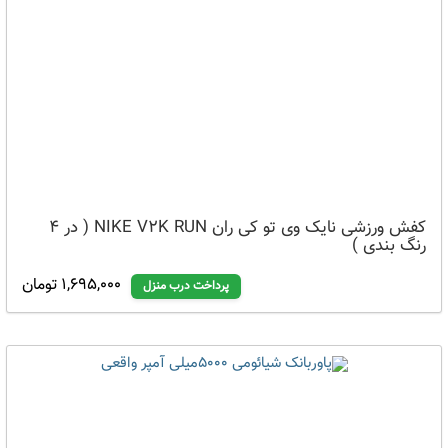
کفش ورزشی نایک وی تو کی ران NIKE V2K RUN ( در 4
رنگ بندی )
1,695,000 تومان
پرداخت درب منزل