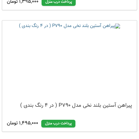
1,395,000 تومان
پرداخت درب منزل
پیراهن آستین بلند نخی مدل P790 ( در 4 رنگ بندی )
1,495,000 تومان
پرداخت درب منزل