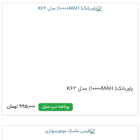
پاوربانک( 10000MAH) مدل K62
995,000 تومان
پرداخت درب منزل