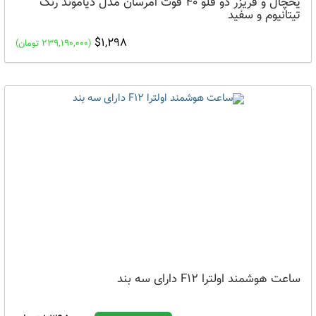
یخچال و فریزر دو قلو 40 فوت امرسان مدل دیاموند رنگ
تیتانیوم و سفید
$1,298
(239,190,000 تومان)
ساعت هوشمند اولترا F12 دارای سه بند