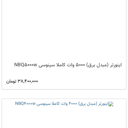
اینورتر (مبدل برق) 5000 وات کاملا سینوسی NBQ5000w
38,400,000 تومان