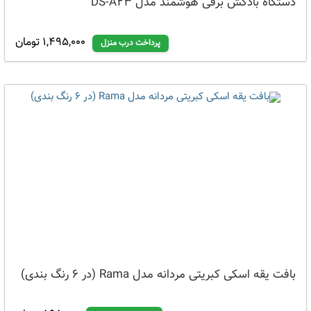
دستگاه بادکش برقی هوشمند مدل DS-A23
1,495,000 تومان
پرداخت درب منزل
بافت یقه اسکی کبریتی مردانه مدل Rama (در 6 رنگ بندی)