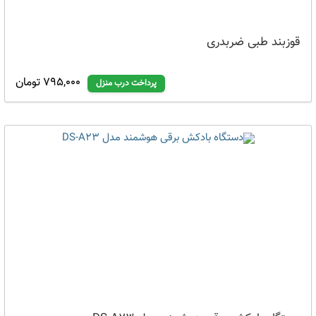
قوزبند طبی ضربدری
795,000 تومان
پرداخت درب منزل