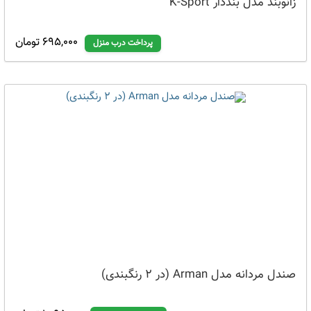
زانوبند مدل بنددار K-Sport
695,000 تومان
پرداخت درب منزل
صندل مردانه مدل Arman (در 2 رنگبندی)