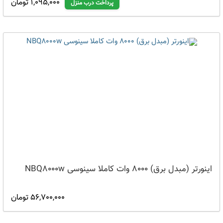
1,095,000 تومان
پرداخت درب منزل
اینورتر (مبدل برق) 8000 وات کاملا سینوسی NBQ8000w
56,700,000 تومان