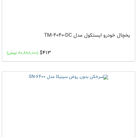
یخچال خودرو ایستکول مدل TM-4040-DC
$413
(80,888,000 تومان)