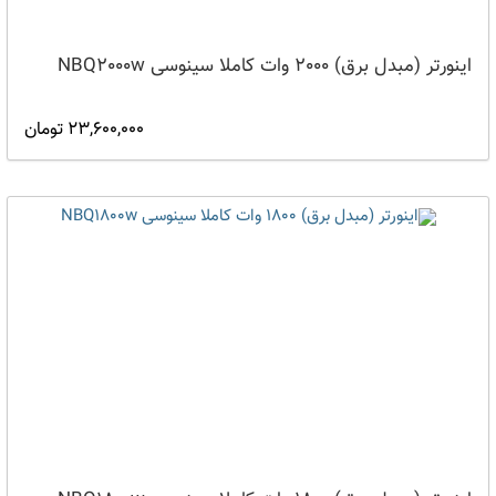
اینورتر (مبدل برق) 2000 وات کاملا سینوسی NBQ2000w
23,600,000 تومان