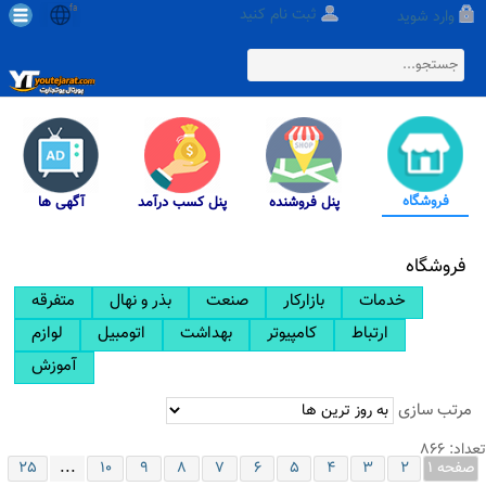
fa
ثبت نام کنید
وارد شوید
فروشگاه
پنل فروشنده
پنل کسب درآمد
آگهی ها
فروشگاه
خدمات
بازارکار
صنعت
بذر و نهال
متفرقه
ارتباط
کامپیوتر
بهداشت
اتومبیل
لوازم
آموزش
مرتب سازی
تعداد: 866
...
صفحه 1
2
3
4
5
6
7
8
9
10
25