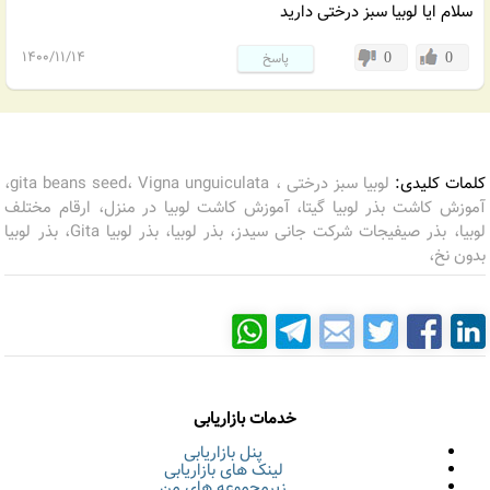
سلام ایا لوبیا سبز درختی دارید
1400/11/14
0
0
پاسخ
کلمات کلیدی:
لوبیا سبز درختی ، gita beans seed، Vigna unguiculata،
آموزش کاشت بذر لوبیا گیتا، آموزش کاشت لوبیا در منزل، ارقام مختلف
لوبیا، بذر صیفیجات شرکت جانی سیدز، بذر لوبیا، بذر لوبیا Gita، بذر لوبیا
بدون نخ،
خدمات بازاریابی
پنل بازاریابی
لینک های بازاریابی
زیرمجموعه های من