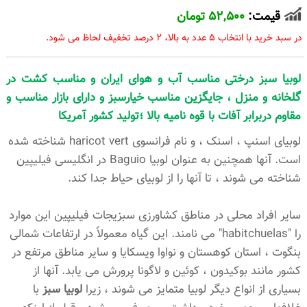
قیمت:
52,500 تومان
در سبد خرید با انتخاب 5 عدد به بالا، 2 درصد تخفیف لحاظ می شود.
لوبیا سبز درختی مناسب آب و هوای ایران و مناسب کشت در
گلخانه و منزل ، جایگزین مناسب خیارسبز و دارای بازار مناسب و
مقاوم دربرابر آفات با قوه نامیه بالا ؛تولید کشور آمریکا
لوبیای اسنپ ، اسنک ، و نام فرانسوی haricot vert شناخته شده
است. آنها همچنین به عنوان لوبیا Baguio در انگلیسی فیلیپین
شناخته می شوند ، تا آنها را از لوبیای حیاط جدا کند.
سایر افراد محلی در مناطق کشاورزی سبزیجات فیلیپین این موارد
را "habitchuelas" می نامند. این گیاه معمولاً در ارتفاعات شمالی
بنگوت ، استان کوهستان و نواوا ویسکایا و سایر مناطق مرتفع در
کشور مانند بوکیدون ، کوئین و لاگونا پرورش می یابد. آنها از
بسیاری از انواع دیگر لوبیا متمایز می شوند ، زیرا
لوبیا سبز
با