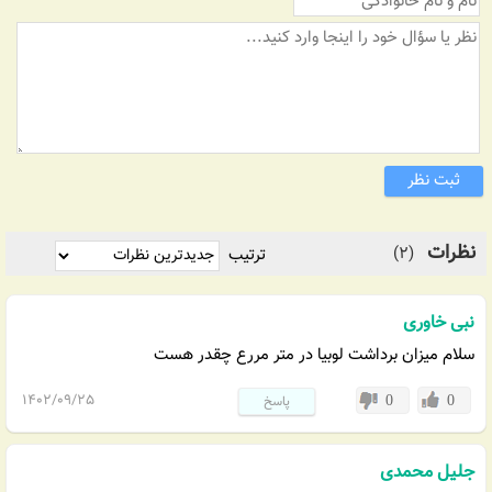
ثبت نظر
نظرات
(2)
ترتیب
نبی خاوری
کد: 195
سلام میزان برداشت لوبیا در متر مررع چقدر هست
1402/09/25
0
0
پاسخ
جلیل محمدی
کد: 156