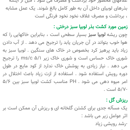
غلافهای محصور خود برداشت و مصرف می شود ، قبل از اینکه
بذرهای لوبیای داخل آن به طور کامل بالغ شوند. یک عمل مشابه
، برداشت و مصرف غلاف نخود نخود فرنگی است
زمین مورد کشت بذر لوبیا سبز درختی :
چون ریشه
لوبیا سبز
بسیار سطحی است ، بنابراین خاکهایی را که
هوا خوب بتواند در آن جریان یابد را ترجیح می دهد . از آب دادن
زیاد باید پرهیز کرد بخصوص در خاک های سنگین . لوبیا سبز به
شوری خاک حساس است و شوری خاک زیر ms/c 5/1 را ترجیح
می دهد . نیاز زیادی به پوشش خاک ندارد از کود مایع در طول
دوره رویش استفاده شود . استفاده از ازت زیاد باعث اختلال در
امر میوه دهی می شود . PH مناسب کشت لوبیا سبز بین 5/6
-5/7 است .
ریزش گل :
یک مسآله جدی برای کشتن گلخانه ای و ریزش آن ممکن است بر
اثر عوامل زیر می باشد :
-رشد رویشی زیاد