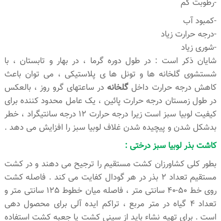
-رطوبت کم
-کمبود آب
-درجه حرارت زیاد
-شوری زیاد
شایان ذکر است : در طول دوره گرما ، در بهار و تابستان ، با
شستشوی گلخانه ها و تونل ها ی پلاستیکی ، می توان باعث
کاهش درجه حرارت داخل
گلخانه
در ساعتهای گرو روز ، بالعکس
در طول زمستان درجه حرارت پائین ، یک عامل محدود کننده برای
کیفیت لوبیا سبز است زیرا درجه حرارت 12 درجه سانتیگراد ، خطر
بدشکل شدن و پیچیده شدن غلاف لوبیا سبز را افزایش می دهد .
کاشت بذر لوبیا سبز درختی :
بطور کلی کشاورزان کشت مستقیم را ترجیح می دهند و در کشت
مستقیم تعداد 2 بذر در هر گودال کفایت می کند . فاصله کشت
روی خط 50-40 سانتی متر ، فاصله میان خطوط 125 سانتی متر و
تعداد 4 گیاه در متر مربع ، تراکم ایده آلی برای محصول دهی
است . برای تهیه نشاء باید از سینی کشت یا جعبه کشت استفاده