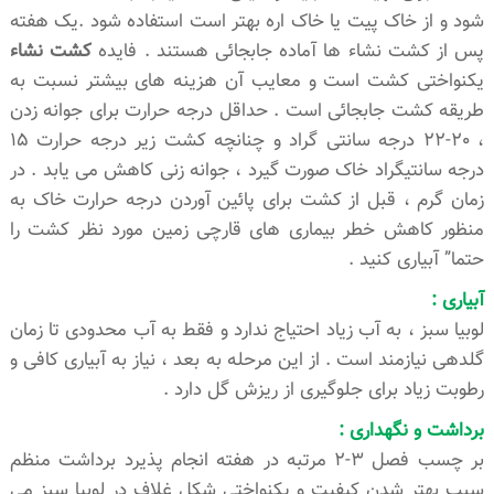
شود و از خاک پیت یا خاک اره بهتر است استفاده شود .یک هفته
پس از کشت نشاء ها آماده جابجائی هستند . فایده
کشت نشاء
یکنواختی کشت است و معایب آن هزینه های بیشتر نسبت به
طریقه کشت جابجائی است . حداقل درجه حرارت برای جوانه زدن
، 20-22 درجه سانتی گراد و چنانچه کشت زیر درجه حرارت 15
درجه سانتیگراد خاک صورت گیرد ، جوانه زنی کاهش می یابد . در
زمان گرم ، قبل از کشت برای پائین آوردن درجه حرارت خاک به
منظور کاهش خطر بیماری های قارچی زمین مورد نظر کشت را
حتما” آبیاری کنید .
آبیاری :
لوبیا سبز ، به آب زیاد احتیاج ندارد و فقط به آب محدودی تا زمان
گلدهی نیازمند است . از این مرحله به بعد ، نیاز به آبیاری کافی و
رطوبت زیاد برای جلوگیری از ریزش گل دارد .
برداشت و نگهداری :
بر چسب فصل 3-2 مرتبه در هفته انجام پذیرد برداشت منظم
سبب بهتر شدن کیفیت و یکنواختی شکل غلاف در لوبیا سبز می