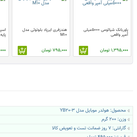
پاوربانک شیائومی 5000میلی
هندزفری ایرپاد بلوتوثی مدل
آمپر واقعی
M10
پایه
1,395,000 تومان
795,000 تومان
65,000
محصول: هولدر موبایل مدل YB20-3
وزن: 200 گرم
گارانتی: 7 روز ضمانت تست و تعویض کالا