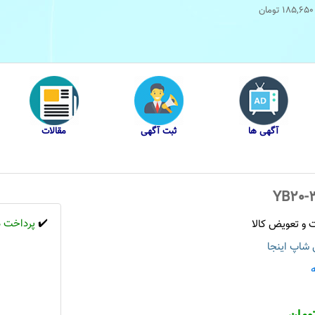
185,650
تومان
آگهی ها
ثبت آگهی
مقالات
✔️
پرداخت ه
ی شاپ اینجا