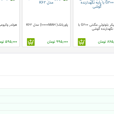
اسپیکر بلوتوثی مگنتی G200 با
پاوربانک( 10000MAH) مدل K62
هولدر وکیومی 
 نگهدارنده گوشی
8 تومان
995,000 تومان
595,000 تومان