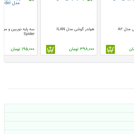
مدل A2
هولدر گوشی مدل ILAN
سه پایه دوربین و موبا
Spider
398,000 تومان
195,000 تومان