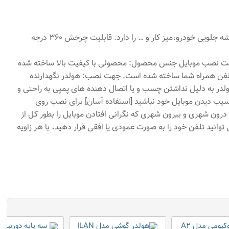
هولدر موبایل جلو داشبورد و سایه بان با کیفیت عالی و طراحی زیبا می باشد. قابلیت چسبندگی بر روی هر سطحی از جمله داشبورد خودرو، شیشه جلویی خودرو،میز کار و … را دارد. قابلیت چرخش 360 درجه
بدون اسیب جهت نصب موبایل جنس محصول: محصولی با کیفیت بالا ساخته شده
دن از تلفن همراه شما ساخته شده است. جهت نصب: هولدر نگهدارنده
ر ماشین این هولدر به دلیل نداشتن چسب و یا اتصال دهنده های پمپی به راحتی و
اسیب دیدن موبایل خود نباشید [استفاده آسان] برای نصب روی
درون شهری و بیرون شهری که نگرانی افتادن موبایل را بطور کل از
با طراحی عالی و داشتن پد و محافظ از اسیب زدن رساندن به سطح بدنه موبایل را ندارد. توانایی چرخش 360 درجه: می توانید تلفن خود را به صورت عمودی یا افقی قرار دهید، با هر زاویه