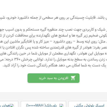
رجه ای مخصوص ماشین بسیار شیک و کاربردی جهت نصب چند منظوره گیره مستحکم و 
ولی: پد سیلیکونی ضخیم زیر گیره ها و اسفنج های نگهدارنده برای محافظت کر
میتوانید هرجایی نصب کنید مثل: روی اینه وسط – روی داشبورد – میز کار و یا افتابگی
حصر بفرد: هولدر از گیره های قدرتمندی ساخته شده پس نگران افتادن یا 
ه موبایل این هولدر، نگهداری مطمئن از موبایل شما در حین رانندگی های 
بین میبرد و علاوه بر این 