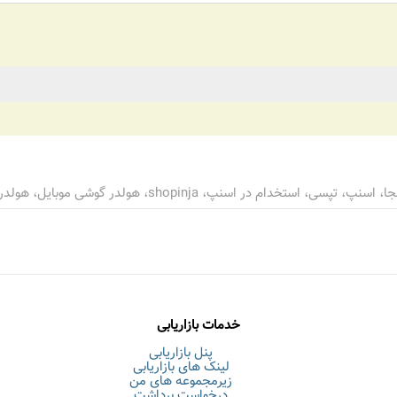
shop، هولدر گوشی موبایل، هولدر پشت آیینه ای، هولدر 360 درجه
خدمات بازاریابی
پنل بازاریابی
لینک های بازاریابی
زیرمجموعه های من
درخواست برداشت