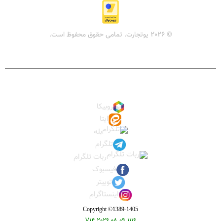
افزایش موجودی
تماس با ما
© 2026 یوتجارت. تمامی حقوق محفوظ است.
ما را در شبکه های اجتماعی دنبال کنید:
روبیکا
ایتا
بله
تلگرام
ربات تلگرام
فیسبوک
توییتر
اینستاگرام
Copyright ©1389-1405
V14.2026.08.09.1116