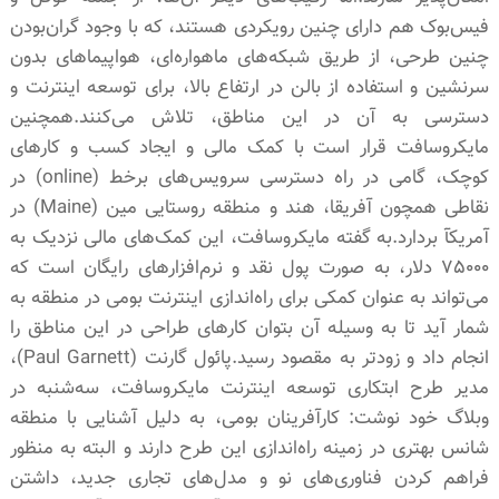
فیس‌بوک هم دارای چنین رویکردی هستند، که با وجود گران‌بودن
چنین طرحی، از طریق شبکه‌های ماهواره‌ای، هواپیماهای بدون
سرنشین و استفاده از بالن در ارتفاع بالا، برای توسعه اینترنت و
دسترسی به آن در این مناطق، تلاش می‌کنند.همچنین
مایکروسافت قرار است با کمک مالی و ایجاد کسب و کارهای
کوچک، گامی در راه دسترسی سرویس‌های برخط (online) در
نقاطی همچون آفریقا، هند و منطقه روستایی مین (Maine) در
آمریکآ بردارد.به گفته مایکروسافت، این کمک‌های مالی نزدیک به
٧۵٠٠٠ دلار، به صورت پول نقد و نرم‌افزارهای رایگان است که
می‌تواند به عنوان کمکی برای راه‌اندازی اینترنت بومی در منطقه به
شمار آید تا به‌ وسیله آن بتوان کارهای طراحی در این مناطق را
انجام داد و زودتر به مقصود رسید.پائول گارنت (Paul Garnett)،
مدیر طرح ابتکاری توسعه اینترنت مایکروسافت، سه‌شنبه در
وبلاگ خود نوشت: کارآفرینان بومی، به دلیل آشنایی با منطقه
شانس بهتری در زمینه راه‌اندازی این طرح دارند و البته به منظور
فراهم کردن فناوری‌های نو و مدل‌های تجاری جدید، داشتن