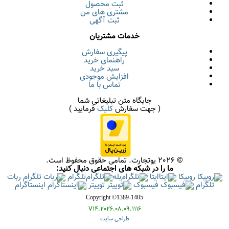
ثبت محصول
مشتری های من
ثبت آگهی
خدمات مشتریان
پیگیری سفارش
راهنمای خرید
سبد خرید
افزایش موجودی
تماس با ما
جایگاه متن تبلیغاتی شما
( جهت سفارش
کلیک
فرمایید )
© 2026 یوتجارت. تمامی حقوق محفوظ است.
ما را در شبکه های اجتماعی دنبال کنید:
روبیکا
ایتا
بله
تلگرام
ربات
تلگرام
فیسبوک
توییتر
اینستاگرام
Copyright ©1389-1405
V14.2026.08.09.1116
طراحی سایت