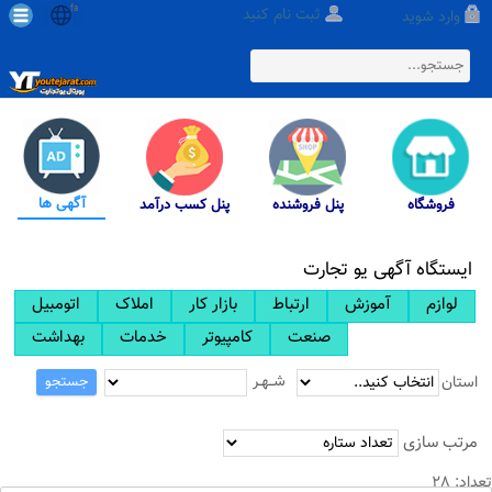
fa
ثبت نام کنید
وارد شوید
آگهی ها
فروشگاه
پنل فروشنده
پنل کسب درآمد
ایستگاه آگهی یو تجارت
لوازم
آموزش
ارتباط
بازار کار
املاک
اتومبیل
صنعت
کامپیوتر
خدمات
بهداشت
شــهـر
استان
جستجو
مرتب سازی
تعداد: 28