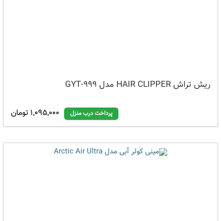
ریش تراش HAIR CLIPPER مدل GYT-999
1,095,000 تومان
پرداخت درب منزل