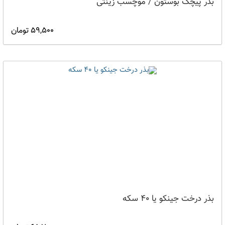
بذر پیچک بوستون / موچسب زینتی
59,500 تومان
بذر درخت جینکو یا 40 سکه