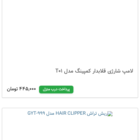
لامپ شارژی قلابدار کمپینگ مدل T01
445,000 تومان
پرداخت درب منزل