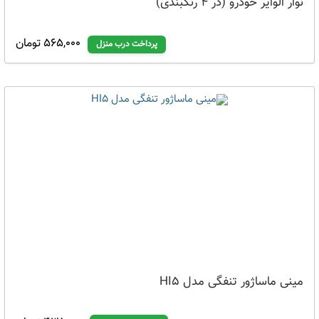
نوار الوایر خودرو (در 4 رنگبندی)
565,000 تومان
پرداخت درب منزل
مینی ماساژور تنفگی مدل HI5