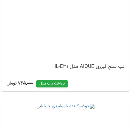
تب سنج لیزری AIQUE مدل HL-E31
765,000 تومان
پرداخت درب منزل