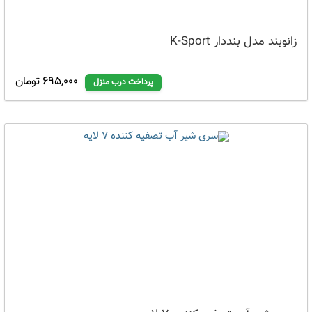
زانوبند مدل بنددار K-Sport
695,000 تومان
پرداخت درب منزل