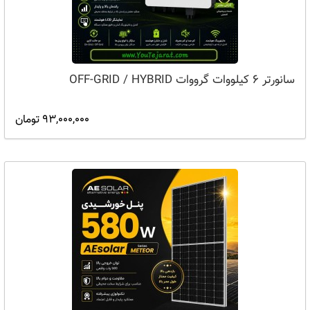
سانورتر 6 کیلووات گرووات OFF-GRID / HYBRID
93,000,000 تومان