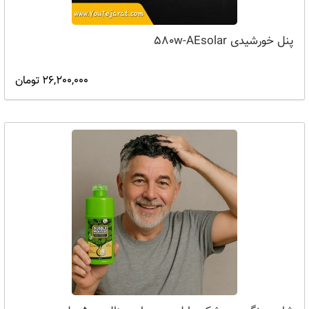
پنل‌ خورشیدی 580w-AEsolar
26,200,000 تومان