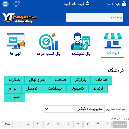
fa
ثبت نام کنید
وارد شوید
فروشگاه
پنل فروشنده
پنل کسب درآمد
آگهی ها
فروشگاه
خدمات
بازارکار
صنعت
بذر و نهال
متفرقه
ارتباط
کامپیوتر
بهداشت
اتومبیل
لوازم
آموزش
مرتب سازی
تعداد: 870
...
صفحه 1
2
3
4
5
6
7
8
9
10
25