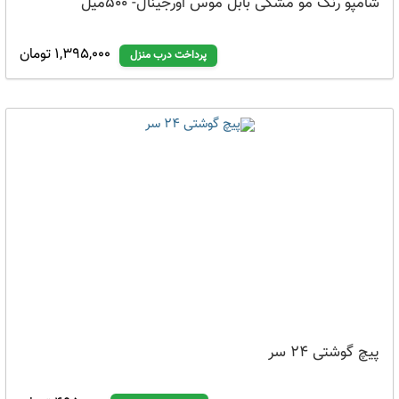
شامپو رنگ مو مشکی بابل موس اورجینال- 500میل
1,395,000 تومان
پرداخت درب منزل
پیچ گوشتی 24 سر